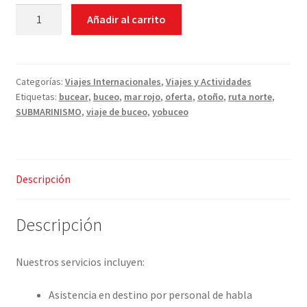
Vida
Añadir al carrito
a
bordo
-
Mar
Categorías:
Viajes Internacionales
,
Viajes y Actividades
Etiquetas:
bucear
,
buceo
,
mar rojo
,
oferta
,
otoño
,
ruta norte
,
Rojo
SUBMARINISMO
,
viaje de buceo
,
yobuceo
Ruta
Norte
25/11/2023
al
Descripción
02/12/2023
cantidad
Descripción
Nuestros servicios incluyen:
Asistencia en destino por personal de habla