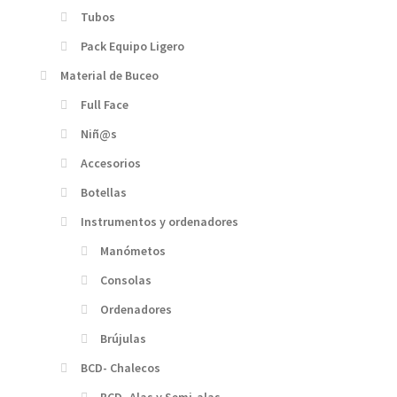
Tubos
Pack Equipo Ligero
Material de Buceo
Full Face
Niñ@s
Accesorios
Botellas
Instrumentos y ordenadores
Manómetos
Consolas
Ordenadores
Brújulas
BCD- Chalecos
BCD- Alas y Semi-alas