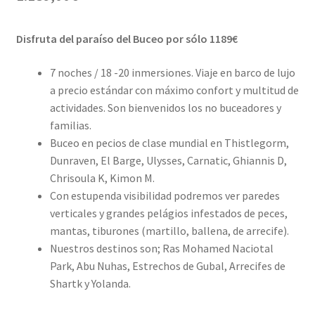
Disfruta del paraíso del Buceo por sólo 1189€
7 noches / 18 -20 inmersiones.
Viaje en barco de lujo
a precio estándar con máximo confort y multitud de
actividades. Son bienvenidos los no buceadores y
familias.
Buceo en pecios de clase mundial en Thistlegorm,
Dunraven, El Barge, Ulysses, Carnatic, Ghiannis D,
Chrisoula K, Kimon M.
Con estupenda visibilidad podremos ver paredes
verticales y grandes pelágios infestados de peces,
mantas, tiburones (martillo, ballena, de arrecife).
Nuestros destinos son;
Ras Mohamed Naciotal
Park, Abu Nuhas, Estrechos de Gubal, Arrecifes de
Shartk y Yolanda.