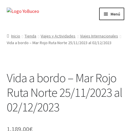
Ir
Ir
Menú
a
al
la
contenido
CURSOS
navegación
Inicio
Tienda
Viajes y Actividades
Viajes Internacionales
Vida a bordo – Mar Rojo Ruta Norte 25/11/2023 al 02/12/2023
EQUIPAMIENTO
VIAJES Y ACTIVIDADES
Vida a bordo – Mar Rojo
OFERTAS LAST MINUTE
Ruta Norte 25/11/2023 al
SEGUROS DE BUCEO
02/12/2023
MI CUENTA
WEB YOBUCEO
1.189,00
€