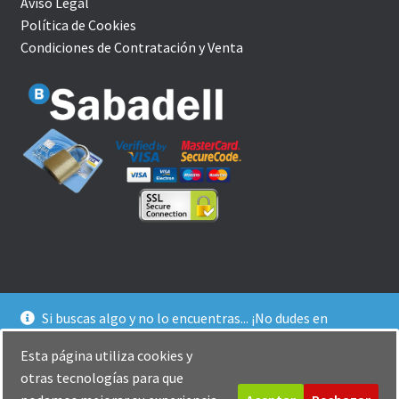
Aviso Legal
Política de Cookies
Condiciones de Contratación y Venta
Si buscas algo y no lo encuentras... ¡No dudes en
© YoBuceo | Tienda Online 2026
contactarnos! Te ofrecemos un trato agradable y
Política de Privacidad
Creado con Storefront y
Esta página utiliza cookies y
personalizado :-)
WooCommerce
.
otras tecnologías para que
Descartar