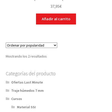
37,95
€
Regalos
Añadir al carrito
Natación-Triathlon
Expandi
VIAJES Y ACTIVIDADES
el
menú
OFERTAS LAST MINUTE
hijo
Mostrando los 2 resultados
SEGUROS DE BUCEO
Categorías del producto
MI CUENTA
Ofertas Last Minute
WEB YOBUCEO
Traje húmedos 7 mm
Cursos
Material SSI