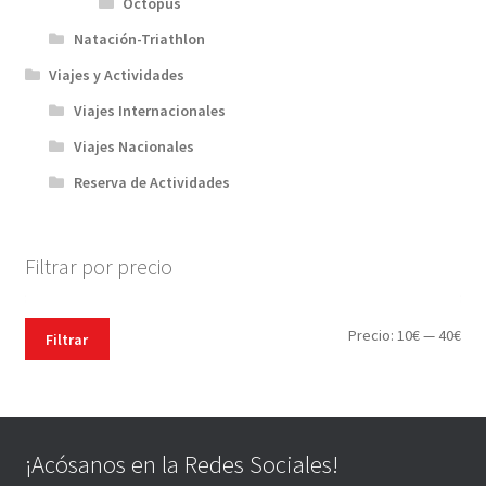
Octopus
Natación-Triathlon
Viajes y Actividades
Viajes Internacionales
Viajes Nacionales
Reserva de Actividades
Filtrar por precio
Pre
Pre
Precio:
10€
—
40€
Filtrar
mín
máx
¡Acósanos en la Redes Sociales!