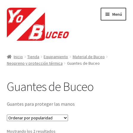
Ir
Ir
Menú
a
al
la
contenido
navegación
Expandi
CURSOS
el
Inicio
Tienda
Equipamiento
Material de Buceo
menú
Expandi
Neopreno y protección térmica
Guantes de Buceo
EQUIPAMIENTO
hijo
el
menú
Expandi
Material de Buceo
Guantes de Buceo
hijo
el
menú
Mascaras y tubos
hijo
Guantes para proteger las manos
Expandi
Aletas
el
menú
Expandi
Neopreno y protección térmica
Mostrando los 2 resultados
hijo
el