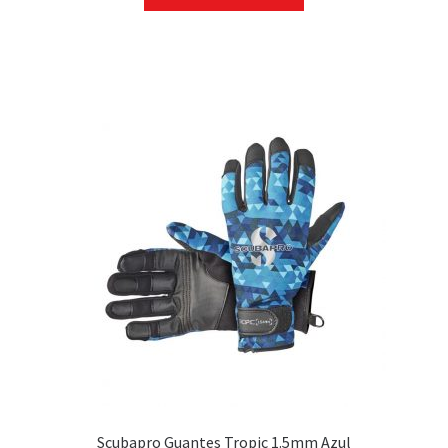
Capuchas
Escarpines de Buceo
BCD- Chalecos
Reguladores
Instrumentos y ordenadores
Iluminación
Accesorios
Niñ@s
Trocasub-Segundamano
Scubapro Guantes Tropic 1.5mm Azul