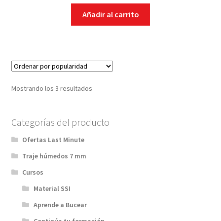
Añadir al carrito
Regalos
Natación-Triathlon
Expandi
VIAJES Y ACTIVIDADES
el
Mostrando los 3 resultados
menú
OFERTAS LAST MINUTE
hijo
Categorías del producto
SEGUROS DE BUCEO
Ofertas Last Minute
MI CUENTA
Traje húmedos 7 mm
Cursos
WEB YOBUCEO
Material SSI
Aprende a Bucear
Continúa tu formación