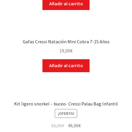
Capuchas
Añadir al carrito
Escarpines de Buceo
BCD- Chalecos
Gafas Cressi Natación Mini Cobra 7-15 Años
Reguladores
19,00
€
Instrumentos y ordenadores
Añadir al carrito
Iluminación
Accesorios
Kit ligero snorkel – buceo- Cressi Palau Bag Infantil
Niñ@s
¡OFERTA!
55,00
€
49,00
€
Trocasub-Segundamano