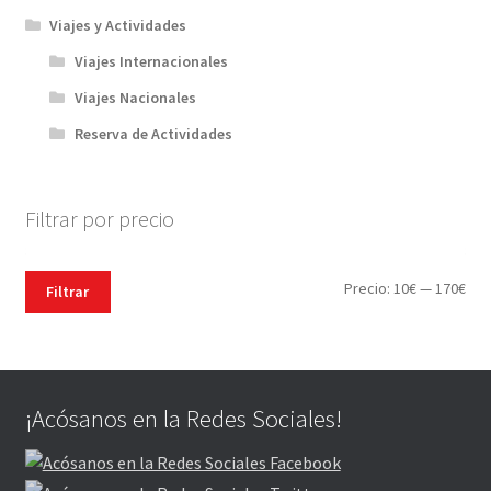
Viajes y Actividades
Viajes Internacionales
Viajes Nacionales
Reserva de Actividades
Filtrar por precio
Pre
Pre
Precio:
10€
—
170€
Filtrar
mín
máx
¡Acósanos en la Redes Sociales!