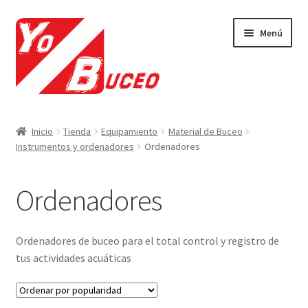
Ir
Ir
Menú
a
al
la
contenido
navegación
Expandi
CURSOS
el
Inicio
Tienda
Equipamiento
Material de Buceo
menú
Expandi
Instrumentos y ordenadores
Ordenadores
EQUIPAMIENTO
hijo
el
menú
Expandi
VIAJES Y ACTIVIDADES
Ordenadores
hijo
el
menú
OFERTAS LAST MINUTE
hijo
Ordenadores de buceo para el total control y registro de
SEGUROS DE BUCEO
tus actividades acuáticas
MI CUENTA