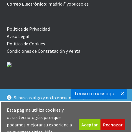
Correo Electrónico:
madrid@yobuceo.es
Política de Privacidad
Aviso Legal
Política de Cookies
Condiciones de Contratación y Venta
Leave a message
Si buscas algo y no lo encuentras... ¡No dudes en
© YoBuceo | Tienda Online 2026
contactarnos! Te ofrecemos un trato agradable y
Política de Privacidad
Creado con Storefront y
Esta página utiliza cookies y
personalizado :-)
WooCommerce
.
otras tecnologías para que
Descartar
podamos mejorar su experiencia
Aceptar
Rechazar