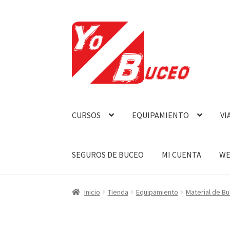
Ir
Ir
a
al
la
contenido
navegación
CURSOS
EQUIPAMIENTO
VI
SEGUROS DE BUCEO
MI CUENTA
WE
Inicio
Tienda
Equipamiento
Material de B