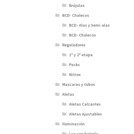
Brújulas
BCD- Chalecos
BCD- Alas y Semi-alas
BCD- Chalecos
Reguladores
1º y 2º etapa
Packs
Nitrox
Mascaras y tubos
Aletas
Aletas Calzantes
Aletas Ajustables
Iluminación
Luz con batería