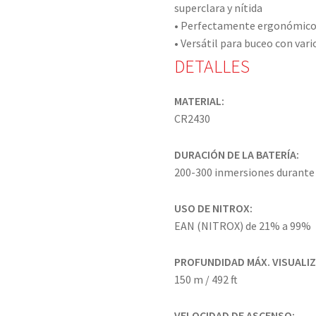
superclara y nítida
• Perfectamente ergonómico y
• Versátil para buceo con var
DETALLES
MATERIAL:
CR2430
DURACIÓN DE LA BATERÍA:
200-300 inmersiones durante 
USO DE NITROX:
EAN (NITROX) de 21% a 99%
PROFUNDIDAD MÁX. VISUALI
150 m / 492 ft
VELOCIDAD DE ASCENSO: