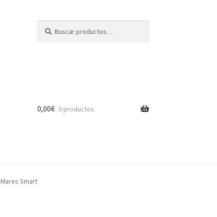
Buscar
Buscar
por:
0,00
€
0 productos
 Mares Smart