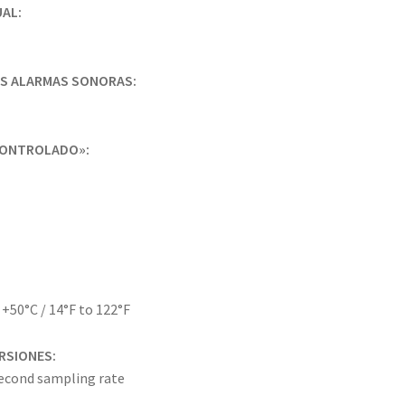
UAL:
AS ALARMAS SONORAS:
CONTROLADO»:
+50°C / 14°F to 122°F
ERSIONES:
-second sampling rate