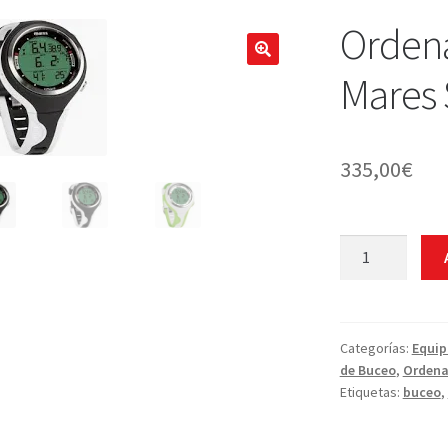
Orden
Mares
335,00
€
Ordenador
de
Buceo
Mares
Smart
Categorías:
Equi
de Buceo
,
Ordena
cantidad
Etiquetas:
buceo
,