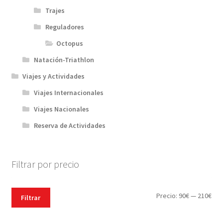
Trajes
Reguladores
Octopus
Natación-Triathlon
Viajes y Actividades
Viajes Internacionales
Viajes Nacionales
Reserva de Actividades
Filtrar por precio
Pre
Pre
Precio:
90€
—
210€
Filtrar
mín
máx