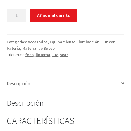
Linterna
Añadir al carrito
de
Buceo
Seac
SUB
Categorías:
Accesorios
,
Equipamiento
,
Iluminación
,
Luz con
batería
,
Material de Buceo
R30
Etiquetas:
foco
,
linterna
,
luz
,
seac
cantidad
Descripción
Descripción
CARACTERÍSTICAS