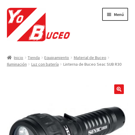
Ir
Ir
Menú
a
al
la
contenido
navegación
Expandi
CURSOS
el
Inicio
Tienda
Equipamiento
Material de Buceo
menú
Expandi
Iluminación
Luz con batería
Linterna de Buceo Seac SUB R30
EQUIPAMIENTO
hijo
el
menú
Expandi
VIAJES Y ACTIVIDADES
hijo
el
menú
OFERTAS LAST MINUTE
🔍
hijo
SEGUROS DE BUCEO
MI CUENTA