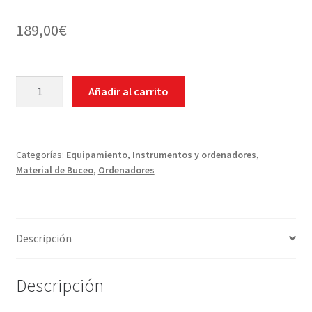
189,00
€
Ordenador
Añadir al carrito
Cressi
Donatello
cantidad
Categorías:
Equipamiento
,
Instrumentos y ordenadores
,
Material de Buceo
,
Ordenadores
Descripción
Descripción