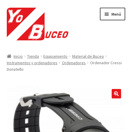
Ir
Ir
Menú
a
al
la
contenido
navegación
CURSOS
Inicio
Tienda
Equipamiento
Material de Buceo
Instrumentos y ordenadores
Ordenadores
Ordenador Cressi
EQUIPAMIENTO
Donatello
VIAJES Y ACTIVIDADES
OFERTAS LAST MINUTE
🔍
SEGUROS DE BUCEO
MI CUENTA