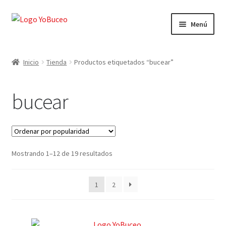
Ir
Ir
Menú
a
al
la
contenido
CURSOS
navegación
Inicio
Tienda
Productos etiquetados “bucear”
EQUIPAMIENTO
bucear
VIAJES Y ACTIVIDADES
OFERTAS LAST MINUTE
Mostrando 1–12 de 19 resultados
SEGUROS DE BUCEO
MI CUENTA
1
2
WEB YOBUCEO