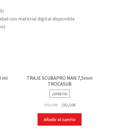
SI
lidad con material digital disponible
eo)
0 ml
TRAJE SCUBAPRO MAN 7,5mm
TROCASUB
¡OFERTA!
390,00
€
292,50
€
Añadir al carrito