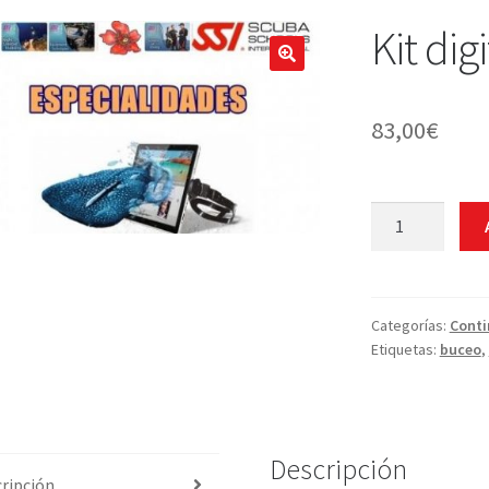
Kit dig
🔍
83,00
€
Kit
digital
Especialidad
SSI
cantidad
Categorías:
Conti
Etiquetas:
buceo
,
Descripción
ripción