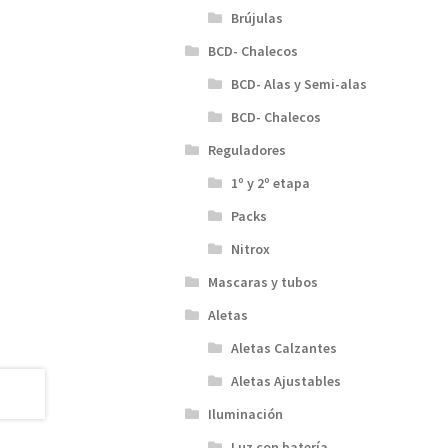
Brújulas
BCD- Chalecos
BCD- Alas y Semi-alas
BCD- Chalecos
Reguladores
1º y 2º etapa
Packs
Nitrox
Mascaras y tubos
Aletas
Aletas Calzantes
Aletas Ajustables
Iluminación
Luz con batería