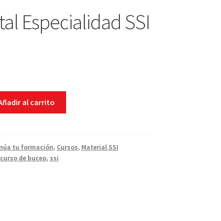
ital Especialidad SSI
Añadir al carrito
núa tu formación
,
Cursos
,
Material SSI
curso de buceo
,
ssi