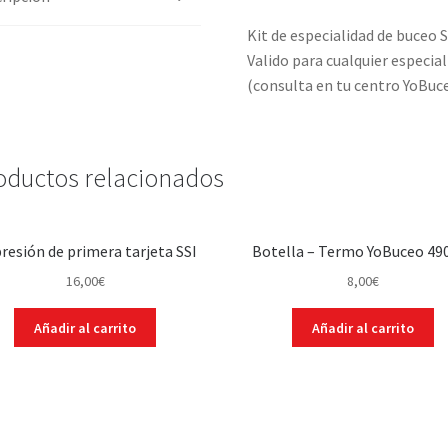
Kit de especialidad de buceo S
Valido para cualquier especia
(consulta en tu centro YoBuc
oductos relacionados
resión de primera tarjeta SSI
Botella – Termo YoBuceo 49
16,00
€
8,00
€
Añadir al carrito
Añadir al carrito