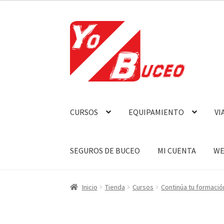
Ir
Ir
a
al
la
contenido
navegación
CURSOS
EQUIPAMIENTO
VI
SEGUROS DE BUCEO
MI CUENTA
WE
Inicio
Tienda
Cursos
Continúa tu formació