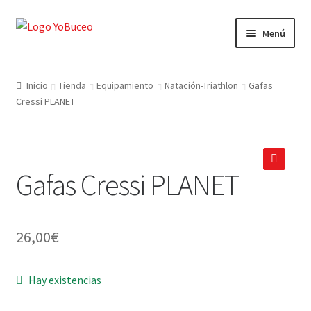
Ir
Ir
Menú
a
al
la
contenido
CURSOS
navegación
Inicio
Tienda
Equipamiento
Natación-Triathlon
Gafas
Cressi PLANET
EQUIPAMIENTO
VIAJES Y ACTIVIDADES
Gafas Cressi PLANET
OFERTAS LAST MINUTE
🔍
SEGUROS DE BUCEO
26,00
€
MI CUENTA
Hay existencias
WEB YOBUCEO