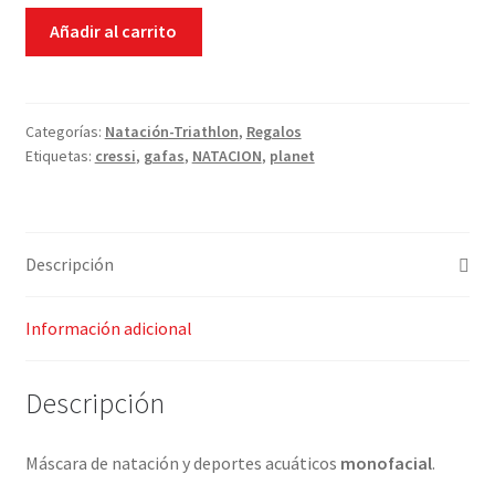
Gafas
Añadir al carrito
Cressi
PLANET
cantidad
Categorías:
Natación-Triathlon
,
Regalos
Etiquetas:
cressi
,
gafas
,
NATACION
,
planet
Descripción
Información adicional
Descripción
Máscara de natación y deportes acuáticos
monofacial
.