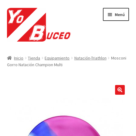
Ir
Ir
Menú
a
al
la
contenido
navegación
Expandi
CURSOS
el
Inicio
Tienda
Equipamiento
Natación-Triathlon
Mosconi
menú
Expandi
Gorro Natación Champion Multi
EQUIPAMIENTO
hijo
el
menú
Expandi
VIAJES Y ACTIVIDADES
hijo
el
menú
OFERTAS LAST MINUTE
🔍
hijo
SEGUROS DE BUCEO
MI CUENTA