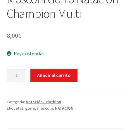
Champion Multi
8,00
€
Hay existencias
Mosconi
Añadir al carrito
Gorro
Natación
Champion
Multi
Categoría:
Natación-Triathlon
Etiquetas:
gorro
,
mosconi
,
NATACION
cantidad