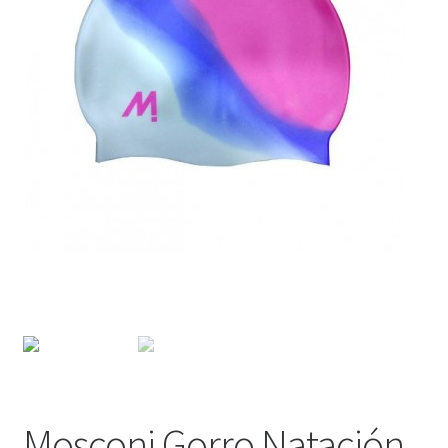
WEB YOBUCEO
Mosconi Gorro Natación