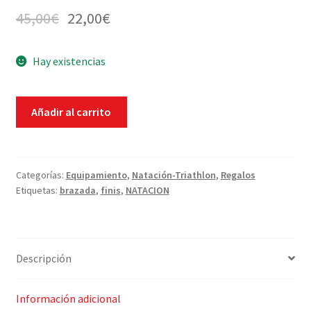
45,00
€
22,00
€
Hay existencias
Finis
Añadir al carrito
Forearm
Fulcrum
cantidad
Categorías:
Equipamiento
,
Natación-Triathlon
,
Regalos
Etiquetas:
brazada
,
finis
,
NATACION
Descripción
Información adicional