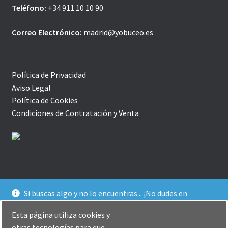
Teléfono:
+34 911 10 10 90
Correo Electrónico:
madrid@yobuceo.es
Política de Privacidad
Aviso Legal
Política de Cookies
Condiciones de Contratación y Venta
Si buscas algo y no lo encuentras... ¡No dudes en
© YoBuceo | Tienda Online 2026
contactarnos! Te ofrecemos un trato agradable y
Política de Privacidad
Creado con Storefront y
Esta página utiliza cookies y
personalizado :-)
WooCommerce
.
otras tecnologías para que