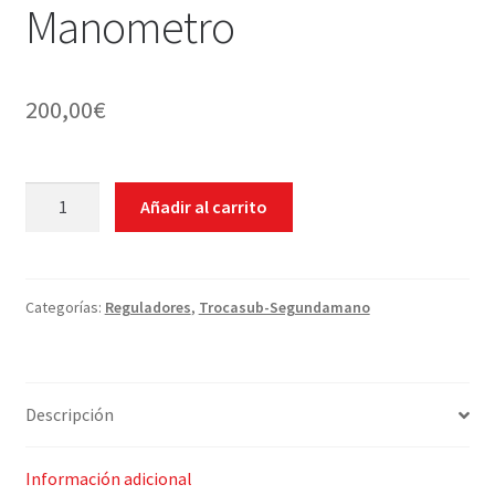
Manometro
200,00
€
Pack
Añadir al carrito
MK2
+
R390
+
Categorías:
Reguladores
,
Trocasub-Segundamano
R190
+
Manometro
Descripción
cantidad
Información adicional