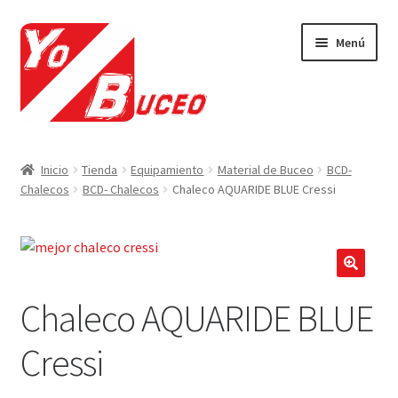
Ir
Ir
Menú
a
al
la
contenido
navegación
CURSOS
Inicio
Tienda
Equipamiento
Material de Buceo
BCD-
Chalecos
BCD- Chalecos
Chaleco AQUARIDE BLUE Cressi
EQUIPAMIENTO
VIAJES Y ACTIVIDADES
OFERTAS LAST MINUTE
🔍
Chaleco AQUARIDE BLUE
SEGUROS DE BUCEO
Cressi
MI CUENTA