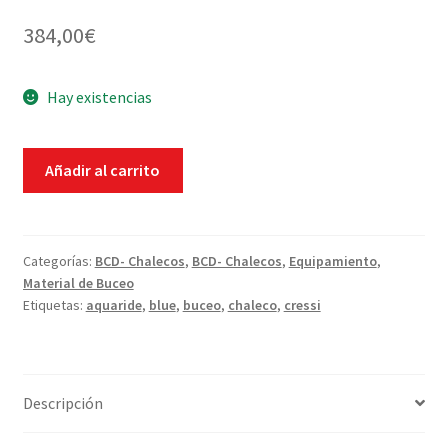
384,00
€
WEB YOBUCEO
Hay existencias
Chaleco
Añadir al carrito
AQUARIDE
BLUE
Cressi
cantidad
Categorías:
BCD- Chalecos
,
BCD- Chalecos
,
Equipamiento
,
Material de Buceo
Etiquetas:
aquaride
,
blue
,
buceo
,
chaleco
,
cressi
Descripción