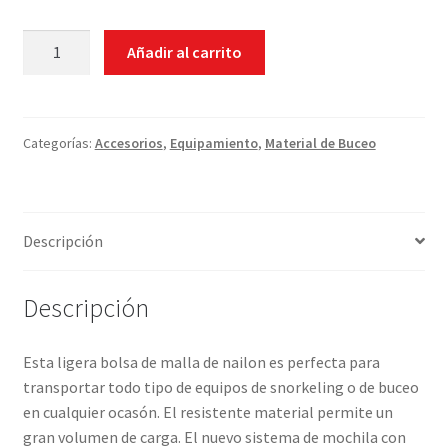
Bolsa
Añadir al carrito
Scubapro
Mesh
Sack
cantidad
Categorías:
Accesorios
,
Equipamiento
,
Material de Buceo
Descripción
Descripción
Esta ligera bolsa de malla de nailon es perfecta para
transportar todo tipo de equipos de snorkeling o de buceo
en cualquier ocasón. El resistente material permite un
gran volumen de carga. El nuevo sistema de mochila con