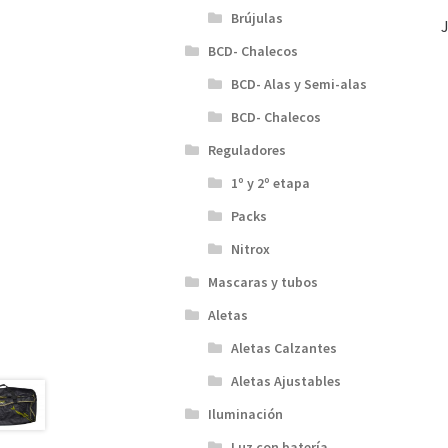
Brújulas
BCD- Chalecos
BCD- Alas y Semi-alas
BCD- Chalecos
Reguladores
1º y 2º etapa
Packs
Nitrox
Mascaras y tubos
Aletas
Aletas Calzantes
Aletas Ajustables
Iluminación
Luz con batería