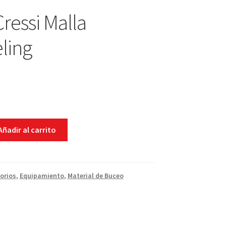
Cressi Malla
ling
Añadir al carrito
orios
,
Equipamiento
,
Material de Buceo