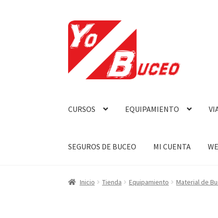
Ir
Ir
a
al
la
contenido
navegación
CURSOS
EQUIPAMIENTO
VI
SEGUROS DE BUCEO
MI CUENTA
WE
Inicio
Tienda
Equipamiento
Material de B