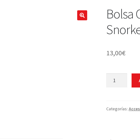
Bolsa 
Snorke
13,00
€
Bolsa
Cressi
Malla
Snorkeling
cantidad
Categorías:
Acces