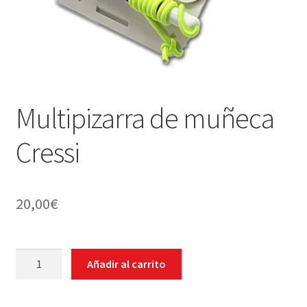
WEB YOBUCEO
Multipizarra de muñeca
Cressi
20,00
€
Multipizarra
Añadir al carrito
de
muñeca