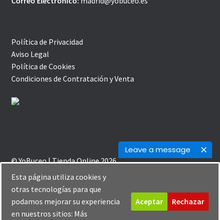
Correo Electrónico:
madrid@yobuceo.es
Política de Privacidad
Aviso Legal
Política de Cookies
Condiciones de Contratación y Venta
Leave a message
© YoBuceo | Tienda Online 2026
Política de Privacidad
Creado con Storefront y
Esta página utiliza cookies y
WooCommerce
.
otras tecnologías para que
podamos mejorar su experiencia
Aceptar
Rechazar
en nuestros sitios:
Más
0