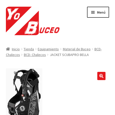
Ir
Ir
Menú
a
al
la
contenido
navegación
CURSOS
Inicio
Tienda
Equipamiento
Material de Buceo
BCD-
Chalecos
BCD- Chalecos
JACKET SCUBAPRO BELLA
EQUIPAMIENTO
VIAJES Y ACTIVIDADES
OFERTAS LAST MINUTE
🔍
SEGUROS DE BUCEO
MI CUENTA