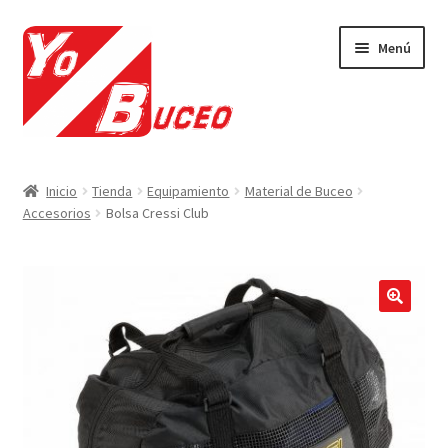
Ir
Ir
Menú
a
al
la
contenido
navegación
CURSOS
Inicio
Tienda
Equipamiento
Material de Buceo
Accesorios
Bolsa Cressi Club
EQUIPAMIENTO
VIAJES Y ACTIVIDADES
OFERTAS LAST MINUTE
🔍
SEGUROS DE BUCEO
MI CUENTA