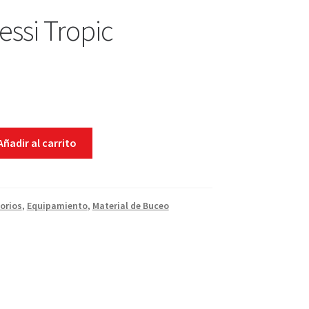
essi Tropic
Añadir al carrito
orios
,
Equipamiento
,
Material de Buceo