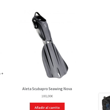
o +
Aleta Scubapro Seawing Nova
180,00
€
Añadir al carrito