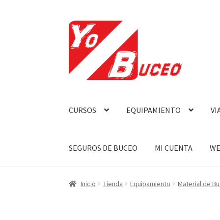
Ir
Ir
a
al
la
contenido
navegación
CURSOS
EQUIPAMIENTO
VI
SEGUROS DE BUCEO
MI CUENTA
WE
Inicio
Tienda
Equipamiento
Material de B