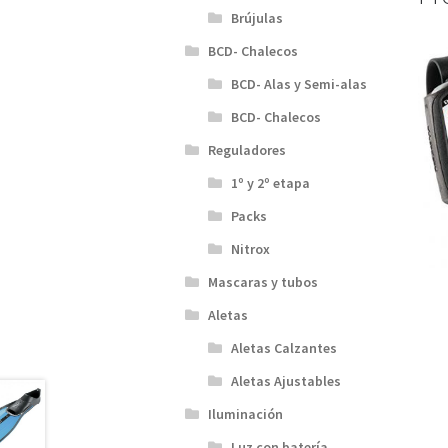
Brújulas
BCD- Chalecos
BCD- Alas y Semi-alas
BCD- Chalecos
Reguladores
1º y 2º etapa
Packs
Nitrox
Mascaras y tubos
Aletas
Aletas Calzantes
Aletas Ajustables
Iluminación
Luz con batería