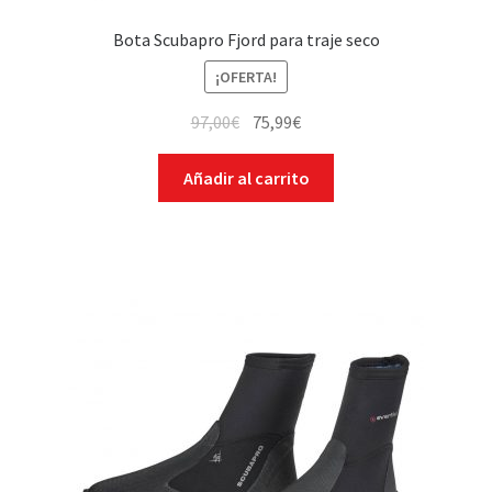
Bota Scubapro Fjord para traje seco
¡OFERTA!
97,00
€
75,99
€
Añadir al carrito