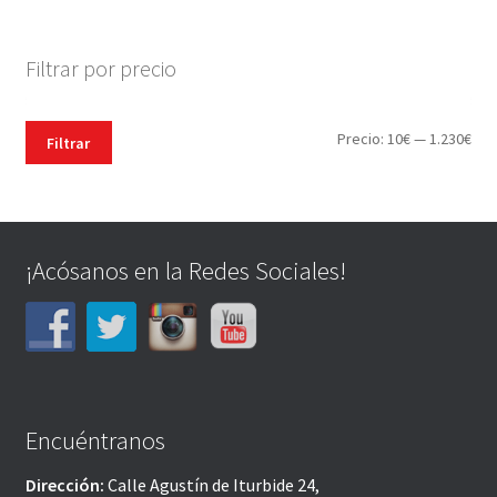
Filtrar por precio
Pre
Pre
Precio:
10€
—
1.230€
Filtrar
mín
máx
¡Acósanos en la Redes Sociales!
Encuéntranos
Dirección:
Calle Agustín de Iturbide 24,