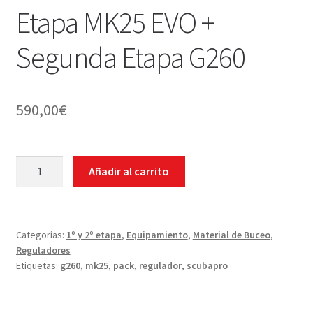
Etapa MK25 EVO +
Segunda Etapa G260
590,00
€
REGULADOR
Añadir al carrito
Primera
Etapa
MK25
EVO
Categorías:
1º y 2º etapa
,
Equipamiento
,
Material de Buceo
,
Reguladores
+
Etiquetas:
g260
,
mk25
,
pack
,
regulador
,
scubapro
Segunda
Etapa
G260