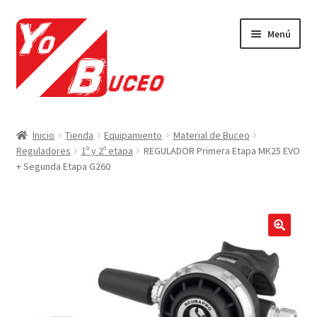
Ir
Ir
Menú
a
al
la
contenido
navegación
Expandi
CURSOS
el
Inicio
Tienda
Equipamiento
Material de Buceo
menú
Expandi
Reguladores
1º y 2º etapa
REGULADOR Primera Etapa MK25 EVO
EQUIPAMIENTO
hijo
+ Segunda Etapa G260
el
menú
Expandi
VIAJES Y ACTIVIDADES
hijo
el
menú
OFERTAS LAST MINUTE
hijo
🔍
SEGUROS DE BUCEO
MI CUENTA