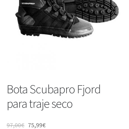
WEB YOBUCEO
Bota Scubapro Fjord
para traje seco
97,00
€
75,99
€