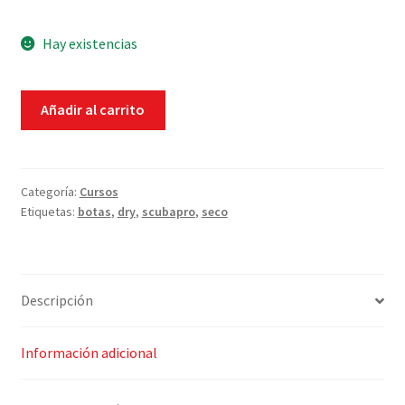
Hay existencias
Bota
Añadir al carrito
Scubapro
Fjord
para
traje
Categoría:
Cursos
Etiquetas:
botas
,
dry
,
scubapro
,
seco
seco
cantidad
Descripción
Información adicional