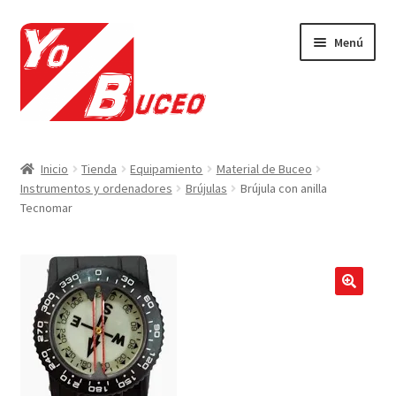
Ir
Ir
Menú
a
al
la
contenido
navegación
Expandi
CURSOS
el
Inicio
Tienda
Equipamiento
Material de Buceo
menú
Expandi
Instrumentos y ordenadores
Brújulas
Brújula con anilla
EQUIPAMIENTO
hijo
Tecnomar
el
menú
Expandi
VIAJES Y ACTIVIDADES
hijo
el
menú
OFERTAS LAST MINUTE
hijo
🔍
SEGUROS DE BUCEO
MI CUENTA