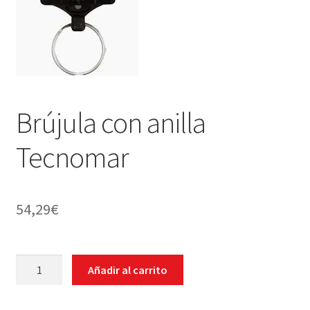
WEB YOBUCEO
Brújula con anilla
Tecnomar
54,29
€
Brújula
Añadir al carrito
con
anilla