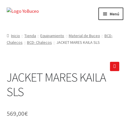
Ir
Ir
Menú
a
al
la
contenido
CURSOS
navegación
Inicio
Tienda
Equipamiento
Material de Buceo
BCD-
Chalecos
BCD- Chalecos
JACKET MARES KAILA SLS
EQUIPAMIENTO
VIAJES Y ACTIVIDADES
JACKET MARES KAILA
OFERTAS LAST MINUTE
🔍
SLS
SEGUROS DE BUCEO
MI CUENTA
569,00
€
WEB YOBUCEO