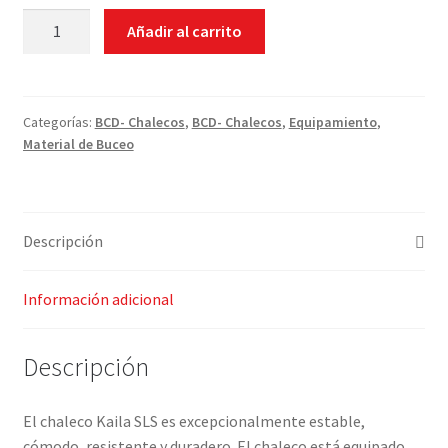
JACKET
Añadir al carrito
MARES
KAILA
SLS
cantidad
Categorías:
BCD- Chalecos
,
BCD- Chalecos
,
Equipamiento
,
Material de Buceo
Descripción
Información adicional
Descripción
El chaleco Kaila SLS es excepcionalmente estable,
cómodo, resistente y duradero. El chaleco está equipado