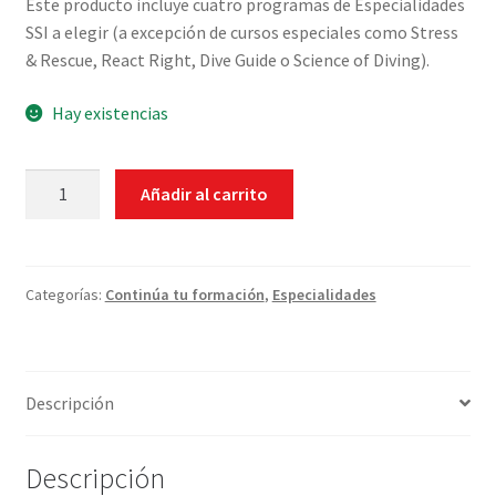
Este producto incluye cuatro programas de Especialidades
SSI a elegir (a excepción de cursos especiales como Stress
& Rescue, React Right, Dive Guide o Science of Diving).
Hay existencias
Advanced
Añadir al carrito
Diver
(4
especialidades
con
Categorías:
Continúa tu formación
,
Especialidades
5
buceos)
cantidad
Descripción
Descripción