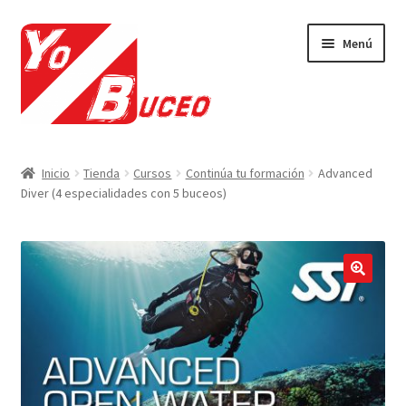
Ir
Ir
Menú
a
al
la
contenido
navegación
Expandi
CURSOS
el
Inicio
Tienda
Cursos
Continúa tu formación
Advanced
menú
Expandi
Diver (4 especialidades con 5 buceos)
EQUIPAMIENTO
hijo
el
menú
Expandi
VIAJES Y ACTIVIDADES
hijo
el
menú
OFERTAS LAST MINUTE
🔍
hijo
SEGUROS DE BUCEO
MI CUENTA