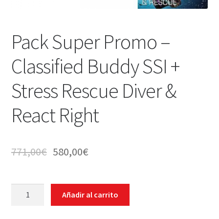
WEB YOBUCEO
Pack Super Promo –
Classified Buddy SSI +
Stress Rescue Diver &
React Right
771,00
€
580,00
€
Pack
Añadir al carrito
Super
Promo