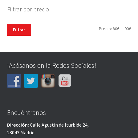
Filtrar por precio
Pre
Pre
Precio:
80€
—
90€
Filtrar
mín
máx
¡Acósanos en la Redes Sociales!
Encuéntranos
Dirección:
Calle Agustín de Iturbide 24,
28043 Madrid