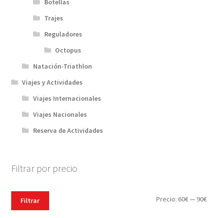
Botellas
Trajes
Reguladores
Octopus
Natación-Triathlon
Viajes y Actividades
Viajes Internacionales
Viajes Nacionales
Reserva de Actividades
Filtrar por precio
Pre
Pre
Precio:
60€
—
90€
Filtrar
mín
máx