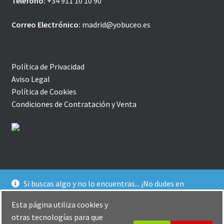
Teléfono:
+34 911 10 10 90
Correo Electrónico:
madrid@yobuceo.es
Política de Privacidad
Aviso Legal
Política de Cookies
Condiciones de Contratación y Venta
Si buscas algo y no lo encuentras... ¡No dudes en
© YoBuceo | Tienda Online 2026
contactarnos! Te ofrecemos un trato agradable y
Política de Privacidad
Creado con Storefront y
Esta página utiliza cookies y
personalizado :-)
WooCommerce
.
otras tecnologías para que
Descartar