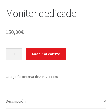
WEB YOBUCEO
Monitor dedicado
150,00
€
Monitor
Añadir al carrito
dedicado
cantidad
Categoría:
Reserva de Actividades
Descripción