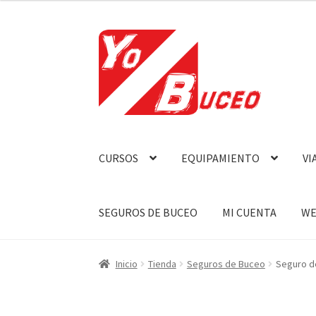
Ir
Ir
a
al
la
contenido
navegación
CURSOS
EQUIPAMIENTO
VI
SEGUROS DE BUCEO
MI CUENTA
WE
Inicio
Tienda
Seguros de Buceo
Seguro d