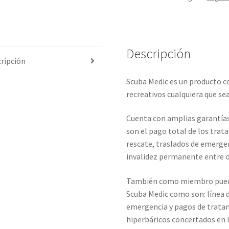
cantidad
Descripción
ripción
Scuba Medic es un producto c
recreativos cualquiera que sea 
Cuenta con amplias garantías
son el pago total de los trat
rescate, traslados de emerge
invalidez permanente entre o
También como miembro puede 
Scuba Medic como son: línea 
emergencia y pagos de trata
hiperbáricos concertados en 