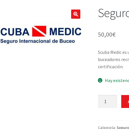
Seguro
🔍
50,00
€
Scuba Medic es 
buceadores recre
certificación.
Hay existen
Seguro
de
Buceo
-
Anual
Categoría:
Seguro