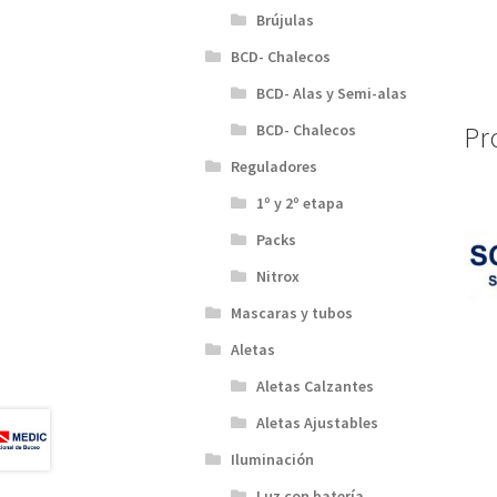
Brújulas
BCD- Chalecos
BCD- Alas y Semi-alas
Pr
BCD- Chalecos
Reguladores
1º y 2º etapa
Packs
Nitrox
Mascaras y tubos
Aletas
Aletas Calzantes
Aletas Ajustables
Iluminación
Luz con batería