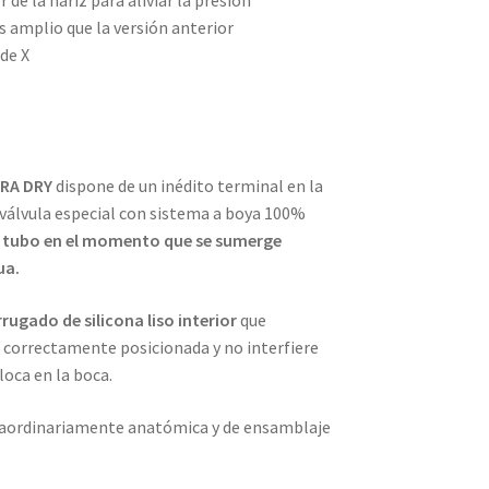
 de la nariz para aliviar la presión
 amplio que la versión anterior
 de X
RA DRY
dispone de un inédito terminal en la
 válvula especial con sistema a boya 100%
el tubo en el momento que se sumerge
ua.
rugado de silicona liso interior
que
 correctamente posicionada y no interfiere
loca en la boca.
xtraordinariamente anatómica y de ensamblaje