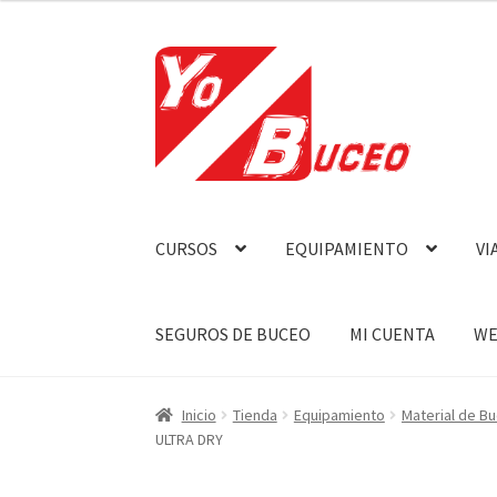
Ir
Ir
a
al
la
contenido
navegación
CURSOS
EQUIPAMIENTO
VI
SEGUROS DE BUCEO
MI CUENTA
WE
Inicio
Tienda
Equipamiento
Material de B
ULTRA DRY