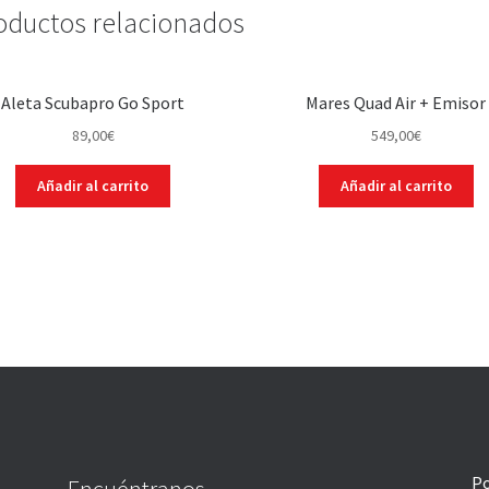
oductos relacionados
Aleta Scubapro Go Sport
Mares Quad Air + Emisor
89,00
€
549,00
€
Añadir al carrito
Añadir al carrito
Po