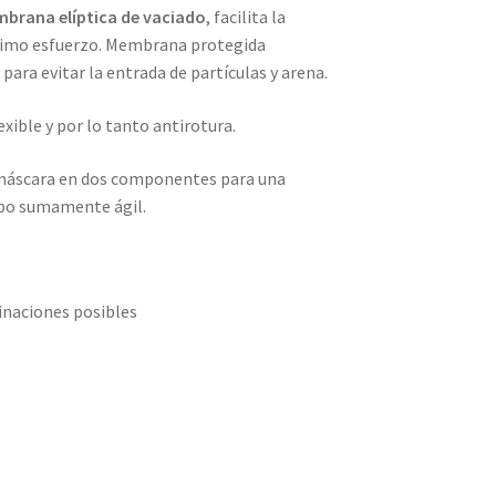
brana elíptica de vaciado
, facilita la
ínimo esfuerzo. Membrana protegida
a
para evitar la entrada de partículas y arena.
ible y por lo tanto antirotura.
 la máscara en dos componentes para una
ubo sumamente ágil.
naciones posibles