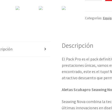
ALETAS
SCUBAPRO
SEAWING
Categorías:
Equi
NOVA
+
MÁSCARA
X
Descripción
VISION
ripción
MARES
El Pack Pro es el pack definit
+
prestaciones únicas, vamos e
TUBO
encontrado, este es el tuyo! 
CRESSI
atractivo descuento que perm
ALPHA
ULTRA
Aletas Scubapro Seawing N
DRY
cantidad
Seawing Nova combina la tec
últimas innovaciones en dise