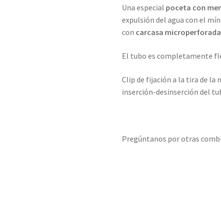
Una especial
poceta con mem
expulsión del agua con el m
con
carcasa microperforad
El tubo es completamente flex
Clip de fijación a la tira de
inserción-desinserción del t
Pregúntanos por otras combi