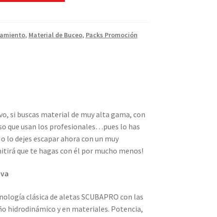
pamiento
,
Material de Buceo
,
Packs Promoción
ivo, si buscas material de muy alta gama, con
so que usan los profesionales…pues lo has
No lo dejes escapar ahora con un muy
itirá que te hagas con él por mucho menos!
ova
nología clásica de aletas SCUBAPRO con las
ño hidrodinámico y en materiales. Potencia,