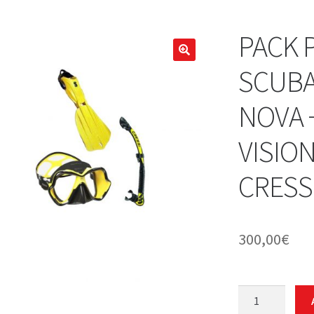
PACK 
🔍
SCUBA
NOVA 
VISIO
CRESS
300,00
€
PACK
PRO: