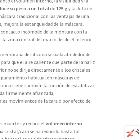
nto el volumen interno, la visibilidad y la
uce su peso a un total de 125 g
y la dota de
máscara tradicional con las ventajas de una
 mejora la estanqueidad de la máscara,
de contacto incómodo de la montura con la
e la zona central del marco desde el interior.
 membrana de silicona situada alrededor de
para que el aire caliente que parte de la nariz
or no se dirija directamente a los cristales
empañamiento habitual en máscaras de
ana tiene también la función de estabilizar
ueda firmemente afianzada,
es movimientos de la cara o por efecto de
os muertos y reduce el
volumen interno
cia cristal/cara se ha reducido hasta tal
a a hacer el conocido efecto ventosa,