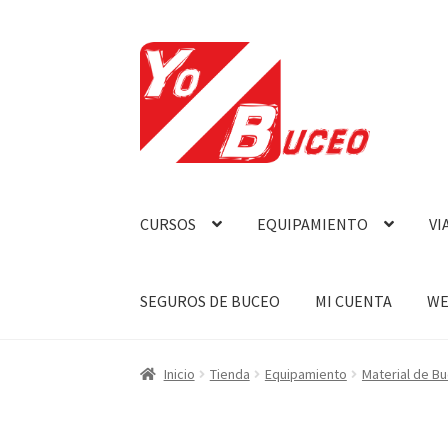
Ir
Ir
a
al
la
contenido
navegación
CURSOS
EQUIPAMIENTO
VI
SEGUROS DE BUCEO
MI CUENTA
WE
Inicio
Tienda
Equipamiento
Material de B