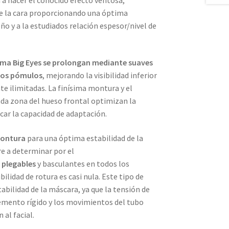
e la cara proporcionando una óptima
ño y a la estudiados relación espesor/nivel de
tema Big Eyes se prolongan mediante suaves
 los pómulos
, mejorando la visibilidad inferior
te ilimitadas. La finísima montura y el
ada zona del hueso frontal optimizan la
dicar la capacidad de adaptación.
montura
para una óptima estabilidad de la
e a determinar por el
plegables
y basculantes en todos los
bilidad de rotura es casi nula. Este tipo de
abilidad de la máscara, ya que la tensión de
lemento rígido y los movimientos del tubo
 al facial.