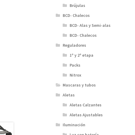
Brújulas
BCD- Chalecos
BCD- Alas y Semi-alas
BCD- Chalecos
Reguladores
1º y 2º etapa
Packs
Nitrox
Mascaras y tubos
Aletas
Aletas Calzantes
Aletas Ajustables
Iluminación
Luz con batería