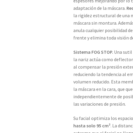
espesores mejorando por lo ta
adaptación de la máscara.
Red
la rigidez estructural de una 
máscara sin montura. Además,
anula cualquier posibilidad 
frente y elimina toda visión d
Sistema FOG STOP.
Una sutil
la nariz actúa como deflector 
al compensar la presión exteri
reduciendo la tendencia al 
volumen reducido. Esta membr
la máscara en la cara, que q
independientemente de posibl
las variaciones de presión.
Su facial optimiza los espaci
hasta solo 95 cm³
. La distan
extremo que el facial no lleg