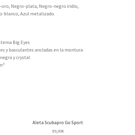
-oro, Negro-plata, Negro-negro iridio,
o-blanco, Azul metalizado.
istema Big Eyes
es y basculantes ancladas en la montura
 negra y crystal
cm³
a
Aleta Scubapro Go Sport
89,00
€