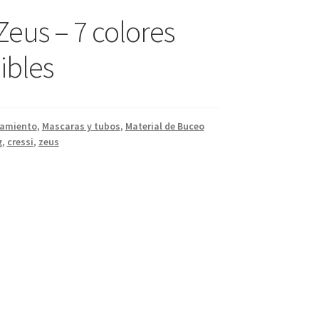
Zeus – 7 colores
ibles
pamiento
,
Mascaras y tubos
,
Material de Buceo
g
,
cressi
,
zeus