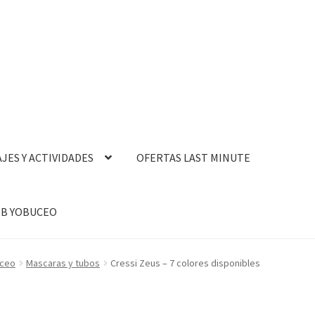
AJES Y ACTIVIDADES
OFERTAS LAST MINUTE
B YOBUCEO
uceo
Mascaras y tubos
Cressi Zeus – 7 colores disponibles