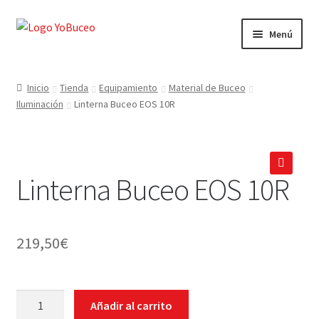
Ir
Ir
Menú
a
al
la
contenido
CURSOS
navegación
Inicio
Tienda
Equipamiento
Material de Buceo
Iluminación
Linterna Buceo EOS 10R
EQUIPAMIENTO
VIAJES Y ACTIVIDADES
Linterna Buceo EOS 10R
OFERTAS LAST MINUTE
🔍
SEGUROS DE BUCEO
219,50
€
MI CUENTA
WEB YOBUCEO
Linterna
Añadir al carrito
Buceo