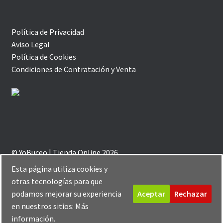
Política de Privacidad
Aviso Legal
Política de Cookies
Condiciones de Contratación y Venta
© YoBuceo | Tienda Online 2026
Política de Privacidad
Creado con Storefront y
Esta página utiliza cookies y
WooCommerce
.
otras tecnologías para que
podamos mejorar su experiencia
Aceptar
Rechazar
en nuestros sitios:
Más
0
información.