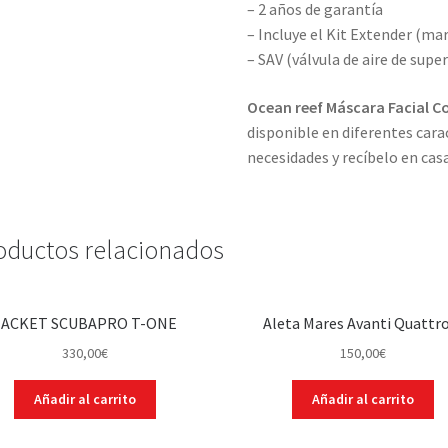
– 2 años de garantía
– Incluye el Kit Extender (mar
– SAV (válvula de aire de superf
Ocean reef
Máscara Facial C
disponible en diferentes carac
necesidades y recíbelo en casa
oductos relacionados
JACKET SCUBAPRO T-ONE
Aleta Mares Avanti Quattr
330,00
€
150,00
€
Añadir al carrito
Añadir al carrito