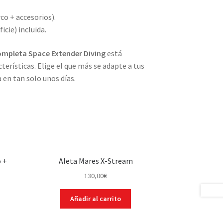
co + accesorios).
icie) incluida.
ompleta Space Extender Diving
está
terísticas. Elige el que más se adapte a tus
 en tan solo unos días.
o +
Aleta Mares X-Stream
130,00
€
Añadir al carrito