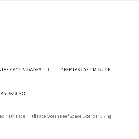
AJES Y ACTIVIDADES
OFERTAS LAST MINUTE
B YOBUCEO
ceo
Full Face
Full Face Ocean Reef Space Extender Diving