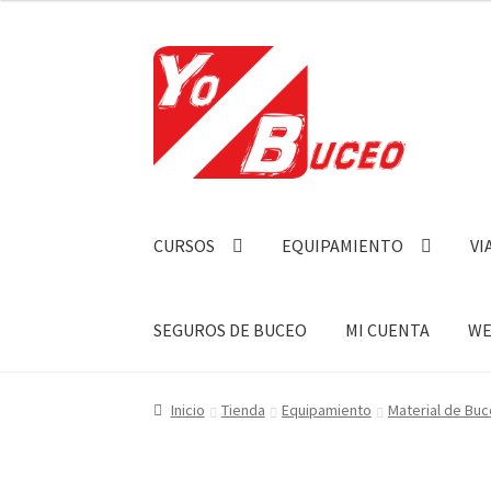
Ir
Ir
a
al
la
contenido
navegación
CURSOS
EQUIPAMIENTO
VI
SEGUROS DE BUCEO
MI CUENTA
WE
Inicio
Tienda
Equipamiento
Material de Bu