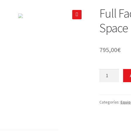
Full F
🔍
Space 
795,00
€
Full
Face
Ocean
Reef
Space
Categorías:
Equi
Extender
Diving
cantidad