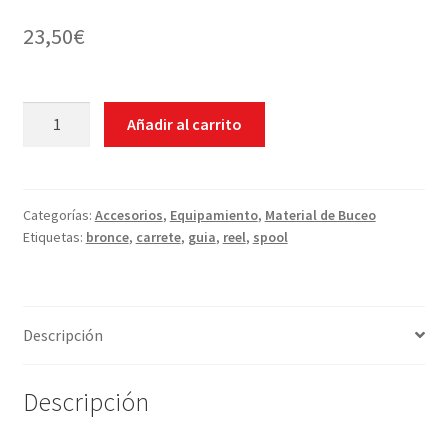
23,50
€
Carrete/Spool
Añadir al carrito
-
Tecnomar
30
metros
Categorías:
Accesorios
,
Equipamiento
,
Material de Buceo
Etiquetas:
bronce
,
carrete
,
guia
,
reel
,
spool
+
mosquetón
Bronce
cantidad
Descripción
Descripción