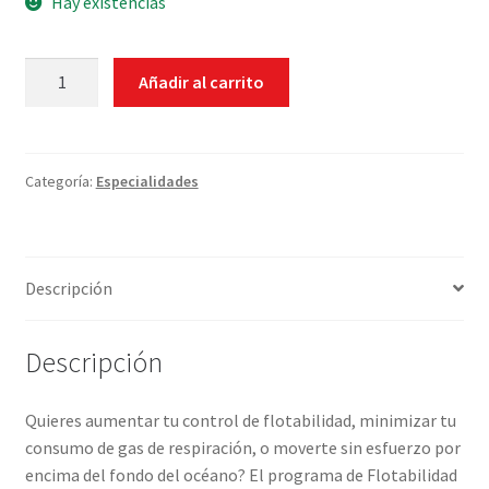
Hay existencias
Especialidad
Añadir al carrito
Flotabilidad
Perfecta
(2
inmersiones)
Categoría:
Especialidades
cantidad
Descripción
Descripción
Quieres aumentar tu control de flotabilidad, minimizar tu
consumo de gas de respiración, o moverte sin esfuerzo por
encima del fondo del océano? El programa de Flotabilidad