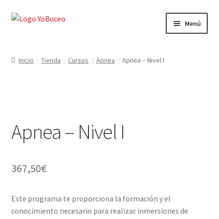
Ir
Ir
Menú
a
al
la
contenido
CURSOS
navegación
Inicio
Tienda
Cursos
Apnea
Apnea – Nivel I
EQUIPAMIENTO
VIAJES Y ACTIVIDADES
Apnea – Nivel I
OFERTAS LAST MINUTE
SEGUROS DE BUCEO
367,50
€
MI CUENTA
Este programa te proporciona la formación y el
WEB YOBUCEO
conocimiento necesario para realizar inmersiones de