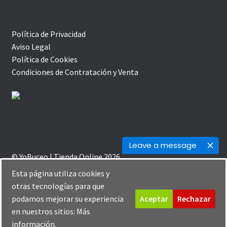
Política de Privacidad
Aviso Legal
Política de Cookies
Condiciones de Contratación y Venta
Leave a message
© YoBuceo | Tienda Online 2026
Política de Privacidad
Creado con Storefront y
Esta página utiliza cookies y
WooCommerce
.
otras tecnologías para que
podamos mejorar su experiencia
Aceptar
Rechazar
en nuestros sitios:
Más
0
información.