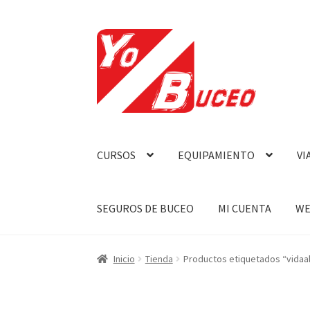
Ir
Ir
a
al
la
contenido
navegación
CURSOS
EQUIPAMIENTO
VI
SEGUROS DE BUCEO
MI CUENTA
WE
Inicio
Tienda
Productos etiquetados “vida