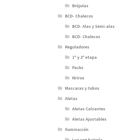
Brújulas
BCD- Chalecos
BCD- Alas y Semi-alas
BCD- Chalecos
Reguladores
1º y 2º etapa
Packs
Nitrox
Mascaras y tubos
Aletas
Aletas Calzantes
Aletas Ajustables
Iluminación
Luz con batería