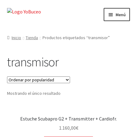
Ir
Ir
Menú
a
al
la
contenido
CURSOS
navegación
Inicio
Tienda
Productos etiquetados “transmisor”
EQUIPAMIENTO
transmisor
VIAJES Y ACTIVIDADES
OFERTAS LAST MINUTE
Mostrando el único resultado
SEGUROS DE BUCEO
MI CUENTA
Estuche Scubapro G2 + Transmitter + Cardiofr.
WEB YOBUCEO
1.160,00
€