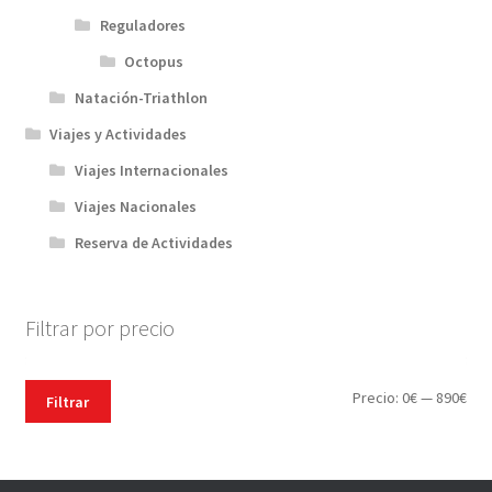
Reguladores
Octopus
Natación-Triathlon
Viajes y Actividades
Viajes Internacionales
Viajes Nacionales
Reserva de Actividades
Filtrar por precio
Pre
Pre
Precio:
0€
—
890€
Filtrar
mín
máx