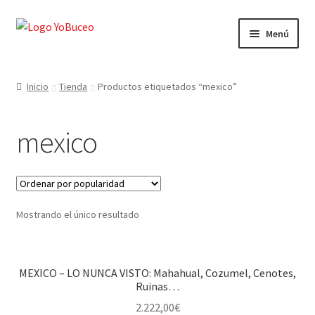
Ir
Ir
Menú
a
al
la
contenido
Expandi
CURSOS
navegación
el
Inicio
Tienda
Productos etiquetados “mexico”
menú
Expandi
EQUIPAMIENTO
hijo
el
mexico
menú
Expandi
VIAJES Y ACTIVIDADES
hijo
el
menú
OFERTAS LAST MINUTE
hijo
Mostrando el único resultado
SEGUROS DE BUCEO
MI CUENTA
MEXICO – LO NUNCA VISTO: Mahahual, Cozumel, Cenotes,
Ruinas…
WEB YOBUCEO
2.222,00
€